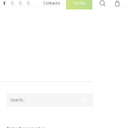
0
search
facebook
instagram
phone
email
Contacto
Tienda