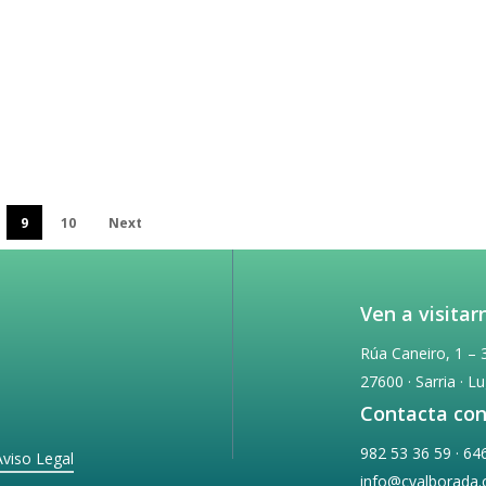
ros y gatos
habitual son saludables e incluso beneficiosos para…
Por qué y cuando debo hacerlo?
9
10
Next
 muy importante, tanto en machos como…
Ven a visitar
Rúa Caneiro, 1 – 
27600 · Sarria · L
Contacta con
982 53 36 59 · 64
Aviso Legal
info@cvalborada