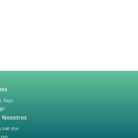
nos
3, Bajo
ugo
 Nosotros
6 046 954
.com