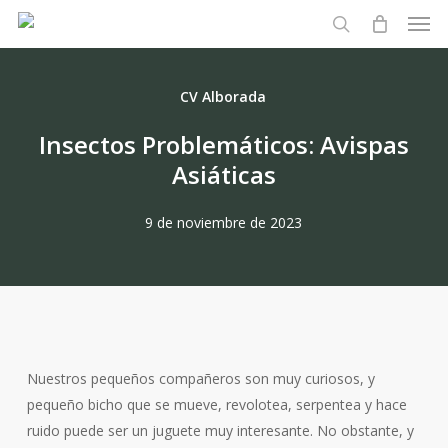
Men
Skip
to
search
main
content
CV Alborada
Insectos Problemáticos: Avispas
Asiáticas
9 de noviembre de 2023
Nuestros pequeños compañeros son muy curiosos, y
pequeño bicho que se mueve, revolotea, serpentea y hace
ruido puede ser un juguete muy interesante. No obstante, y