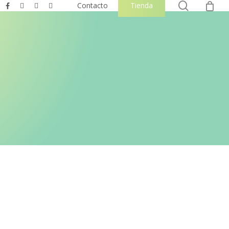
0
search
facebook
instagram
phone
email
Contacto
Tienda