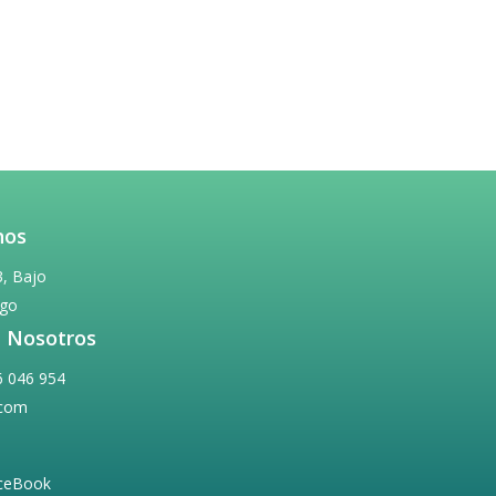
nos
3, Bajo
ugo
 Nosotros
6 046 954
.com
ceBook