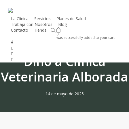
Skip
to
main
La Clínica
Servicios
Planes de Salud
Trabaja con Nosotros
Blog
content
CV Alborada
search
Contacto
Tienda
0
was successfully added to your cart.
La primera visita de
facebook
instagram
phone
Dino a Clínica
email
Veterinaria Alborada
14 de mayo de 2025