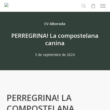
Men
Skip
to
search
main
content
CV Alborada
PERREGRINA! La compostelana
canina
5 de septiembre de 2024
PERREGRINA! LA
COMPOSTELANA