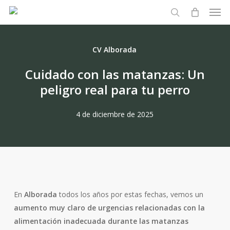
Men
Skip
to
search
main
content
CV Alborada
Cuidado con las matanzas: Un
peligro real para tu perro
4 de diciembre de 2025
En
Alborada
todos los años por estas fechas, vemos un
aumento muy claro de urgencias relacionadas con la
alimentación inadecuada durante las matanzas