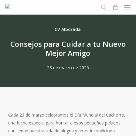
Men
Skip
to
search
main
content
CV Alborada
Consejos para Cuidar a tu Nuevo
Mejor Amigo
23 de marzo de 2025
Cada 23 de marzo celebramos el Día Mundial del Cachorro,
una fecha especial para honrar a esos pequeños peludos
que llenan nuestra vida de alegría y amor incondicional.