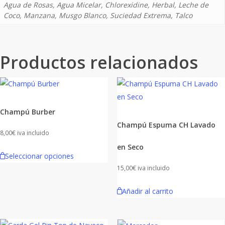
Agua de Rosas, Agua Micelar, Chlorexidine, Herbal, Leche de
Coco, Manzana, Musgo Blanco, Suciedad Extrema, Talco
Productos relacionados
Champú Burber
Champú Espuma CH Lavado
8,00
€
iva incluido
en Seco
Este
Seleccionar opciones
producto
15,00
€
iva incluido
tiene
múltiples
Añadir al carrito
variantes.
Las