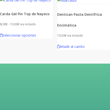
opciones
se
pueden
Carda Gel Pin Top de Nayeco
Dentican Pasta Dentífrica
elegir
Rango
8,00
€
-
10,00
€
iva incluido
Encimática
en
de
Este
la
Seleccionar opciones
10,50
€
iva incluido
precios:
producto
página
desde
tiene
de
Añadir al carrito
8,00€
múltiples
producto
hasta
variantes.
10,00€
Las
opciones
se
pueden
elegir
en
la
página