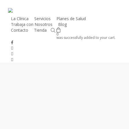
Skip
to
main
La Clínica
Servicios
Planes de Salud
Trabaja con Nosotros
Blog
content
search
Contacto
Tienda
0
was successfully added to your cart.
Inicio
Marcas
Ferribiella
Toallitas Ferribiella
facebook
instagram
phone
email