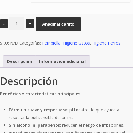
Toallitas
Añadir al carrito
Ferribiella
cantidad
SKU:
N/D
Categorías:
Ferribiella
,
Higiene Gatos
,
Higiene Perros
Descripción
Información adicional
Descripción
Beneficios y características principales
Fórmula suave y respetuosa
: pH neutro, lo que ayuda a
respetar la piel sensible del animal.
Sin alcohol ni parabenos
: reducen el riesgo de irritaciones.
Ingredientes hidratantes y tonificantes
: dependiendo del