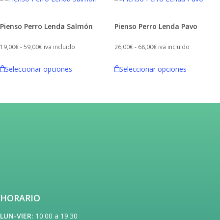
se
pueden
Pienso Perro Lenda Salmón
Pienso Perro Lenda Pavo
elegir
en
Rango
Rango
19,00
€
-
59,00
€
iva incluido
26,00
€
-
68,00
€
iva incluido
la
de
de
Este
Este
página
Seleccionar opciones
Seleccionar opciones
precios:
precios:
producto
producto
de
desde
desde
tiene
tiene
producto
19,00€
26,00€
múltiples
múltiples
hasta
hasta
variantes.
variantes.
59,00€
68,00€
Las
Las
opciones
opciones
se
se
pueden
pueden
elegir
elegir
en
en
HORARIO
la
la
página
página
LUN-VIER:
10.00 a 19.30