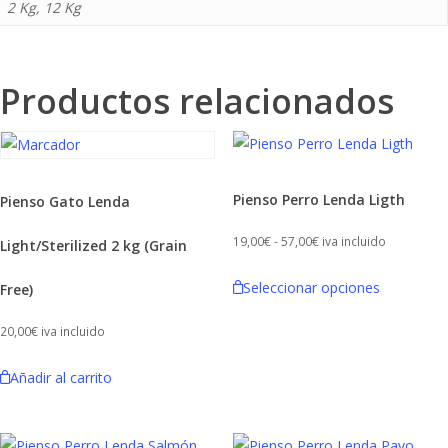
2 Kg, 12 Kg
Productos relacionados
Pienso Perro Lenda Ligth
Pienso Gato Lenda
Rango
19,00
€
-
57,00
€
iva incluido
Light/Sterilized 2 kg (Grain
de
Este
Seleccionar opciones
Free)
precios:
producto
desde
tiene
20,00
€
iva incluido
19,00€
múltiples
hasta
variantes.
Añadir al carrito
57,00€
Las
opciones