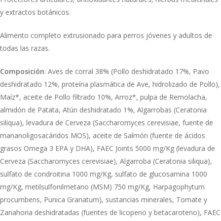
y extractos botánicos.
Alimento completo extrusionado para perros jóvenes y adultos de
todas las razas.
Composición
: Aves de corral 38% (Pollo deshidratado 17%, Pavo
deshidratado 12%, proteína plasmática de Ave, hidrolizado de Pollo),
Maíz*, aceite de Pollo filtrado 10%, Arroz*, pulpa de Remolacha,
almidón de Patata, Atún deshidratado 1%, Algarrobas (Ceratonia
siliqua), levadura de Cerveza (Saccharomyces cerevisiae, fuente de
mananoligosacáridos MOS), aceite de Salmón (fuente de ácidos
grasos Omega 3 EPA y DHA), FAEC Joints 5000 mg/Kg (levadura de
Cerveza (Saccharomyces cerevisiae), Algarroba (Ceratonia siliqua),
sulfato de condroitina 1000 mg/Kg, sulfato de glucosamina 1000
mg/Kg, metilsulfonilmetano (MSM) 750 mg/Kg, Harpagophytum
procumbens, Punica Granatum), sustancias minerales, Tomate y
Zanahoria deshidratadas (fuentes de licopeno y betacaroteno), FAEC