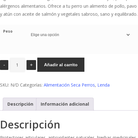
alérgenos alimentarios. Ofrece a tu perro un alimento de pollo, pavo
18,00€
y atún con aceite de salmón y vegetales sabroso, sano y equilibrado.
hasta
55,00€
Peso
Pienso
Añadir al carrito
Perro
Lenda
SKU:
N/D
Categorías:
Alimentación Seca Perros
,
Lenda
Pollo
cantidad
Descripción
Información adicional
Descripción
Protectores articulares, antioxidantes naturales, hierbas medicinales