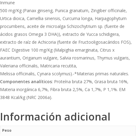
Inmune
500 mg/Kg (Panax ginseng, Punica granatum, Zingiber officinale,
Urtica dioica, Camellia sinensis, Curcuma longa, Harpagophytum
procumbens, aceite de microalga Schizochytrium sp. (fuente de
ácidos grasos Omega 3 DHA)), extracto de Yucca schidigera,
extracto de raíz de Achicoria (fuente de Fructooligosacáridos FOS),
FAEC Digestive 100 mg/Kg (Malpighia emarginata, Citrus x
aurantium, Origanum vulgare, Salvia rosmarinus, Thymus vulgaris,
Valeriana officinalis, Matricaria recutita,
Melissa officinalis, Cynara scolymus).-*Materias primas naturales.
Componentes analíticos
: Proteína bruta 27%, Grasa bruta 16%,
Materia inorgánica 6,7%, Fibra bruta 2,5%, Ca 1,7%, P 1,1%. EM
3848 Kcal/kg (NRC 2006a).
Información adicional
Peso