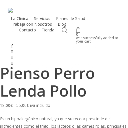
Skip
to
main
La Clínica
Servicios
Planes de Salud
Trabaja con Nosotros
Blog
content
search
Contacto
Tienda
0
was successfully added to
Inicio
Perros
Alimentación Perros
Alimentación Seca Perros
your cart.
facebook
Pienso Perro Lenda Pollo
instagram
phone
email
Pienso Perro
Lenda Pollo
Rango
18,00
€
-
55,00
€
iva incluido
de
Es un hipoalergénico natural, ya que su receta prescinde de
precios:
ingredientes como el trigo, los lácteos o las carnes rojas, principales
desde