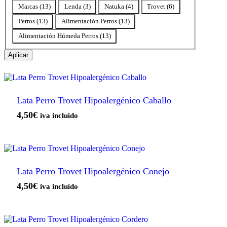
Categoría
Marcas
(
13
)
Lenda
(
3
)
Natuka
(
4
)
Trovet
(
6
)
Perros
(
13
)
Alimentación Perros
(
13
)
Alimentación Húmeda Perros
(
13
)
Aplicar
Lata Perro Trovet Hipoalergénico Caballo
4,50
€
iva incluido
Lata Perro Trovet Hipoalergénico Conejo
4,50
€
iva incluido