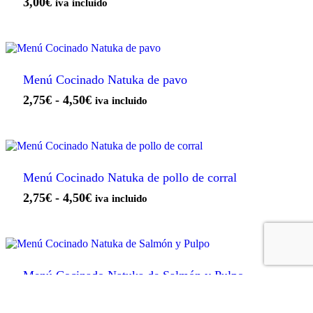
3,00
€
iva incluido
Menú Cocinado Natuka de pavo
Este
Rango
2,75
€
-
4,50
€
iva incluido
producto
de
tiene
precios:
múltiples
desde
variantes.
2,75€
Las
opciones
hasta
Menú Cocinado Natuka de pollo de corral
se
4,50€
Este
Rango
2,75
€
-
4,50
€
pueden
iva incluido
producto
elegir
de
tiene
en
precios:
múltiples
la
desde
variantes.
página
2,75€
Las
de
opciones
hasta
producto
Menú Cocinado Natuka de Salmón y Pulpo
se
4,50€
Este
Rango
2,75
€
-
4,50
€
pueden
iva incluido
producto
elegir
de