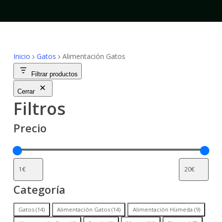
Inicio
Gatos
Alimentación Gatos
Filtrar productos
Cerrar
Filtros
Precio
Categoría
Categoría
Gatos
(
14
)
Alimentación Gatos
(
14
)
Alimentación Húmeda
(
9
)