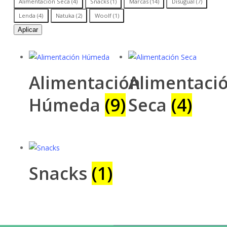
Alimentación Seca
(
4
)
Snacks
(
1
)
Marcas
(
14
)
Disugual
(
7
)
Lenda
(
4
)
Natuka
(
2
)
Woolf
(
1
)
Aplicar
Alimentación
Alimentaci
Húmeda
(9)
Seca
(4)
Snacks
(1)