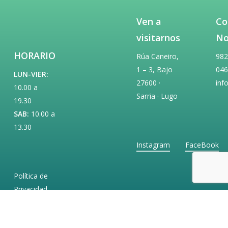
Ven a
Co
visitarnos
No
HORARIO
Rúa Caneiro,
982
1 – 3, Bajo
046
LUN-VIER:
27600 ·
inf
10.00 a
Sarria · Lugo
19.30
SAB:
10.00 a
13.30
Instagram
FaceBook
Política de
Privacidad
Política de
Cookies